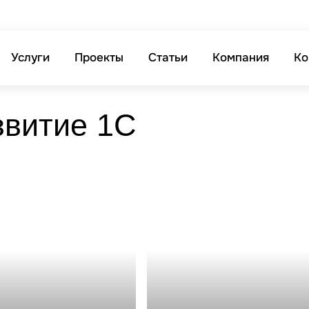
Услуги
Проекты
Статьи
Компания
Ко
звитие 1С
ние 1С для
Корпоративная тех.
неса
поддержка 1С